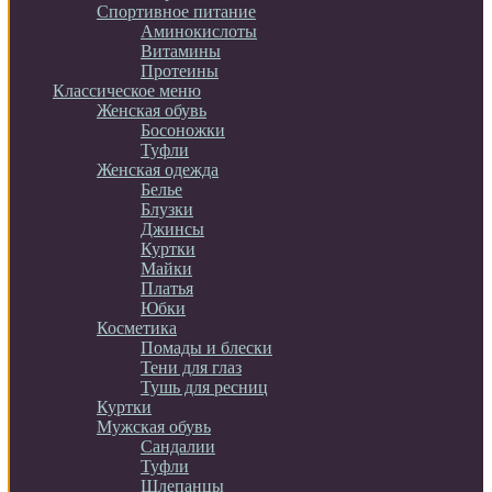
Спортивное питание
Аминокислоты
Витамины
Протеины
Классическое меню
Женская обувь
Босоножки
Туфли
Женская одежда
Белье
Блузки
Джинсы
Куртки
Майки
Платья
Юбки
Косметика
Помады и блески
Тени для глаз
Тушь для ресниц
Куртки
Мужская обувь
Сандалии
Туфли
Шлепанцы