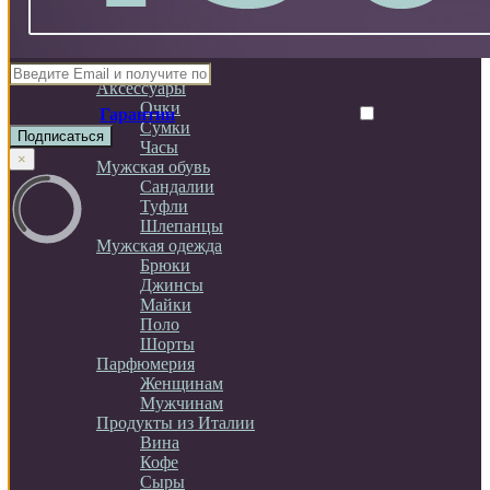
Броши
Кольца
Серьги
Мужчинам
Аксессуары
Очки
Я прочитал
Гарантии
и согласен с условиями
Сумки
Подписаться
Часы
×
Мужская обувь
Сандалии
Туфли
Шлепанцы
Мужская одежда
Брюки
Джинсы
Майки
Поло
Шорты
Парфюмерия
Женщинам
Мужчинам
Продукты из Италии
Вина
Кофе
Сыры