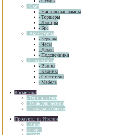
- Стулья
- Свет
- Настольные лампы
- Торшеры
- Люстры
- Бра
- Аксессуары
- Зеркала
- Часы
- Декор
- Подсвечники
- Сантехника
- Ванны
- Кабины
- Смесители
- Мебель
Косметика
- Тени для глаз
- Тушь для ресниц
- Помады и блески
Продукты из Италии
- Вина
- Сыры