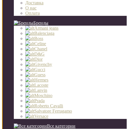
Доставка
О нас
Оплата
Бренды
Armani jeans
Balenciaga
Boss
Celine
Chanel
D&G
Dior
Givenchy
Gucci
Guess
Hermes
Lacoste
Lanvin
Moschino
Prada
Roberto Cavalli
Salvatore Ferragamo
Versace
Все категории