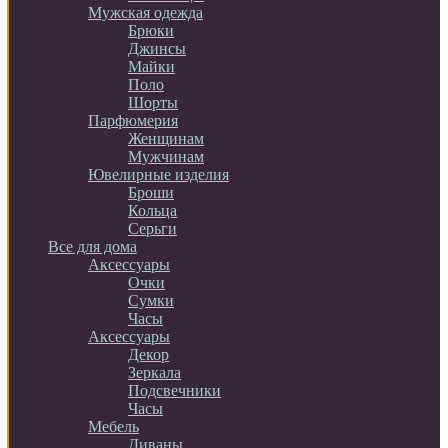
Мужская одежда
Брюки
Джинсы
Майки
Поло
Шорты
Парфюмерия
Женщинам
Мужчинам
Ювелирные изделия
Броши
Кольца
Серьги
Все для дома
Аксессуары
Очки
Сумки
Часы
Аксессуары
Декор
Зеркала
Подсвечники
Часы
Мебель
Диваны