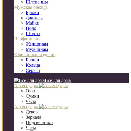
Шлепанцы
Мужская одежда
Брюки
Джинсы
Майки
Поло
Шорты
Парфюмерия
Женщинам
Мужчинам
Ювелирные изделия
Броши
Кольца
Серьги
Все для дома
Аксессуары
Очки
Сумки
Часы
Аксессуары
Декор
Зеркала
Подсвечники
Часы