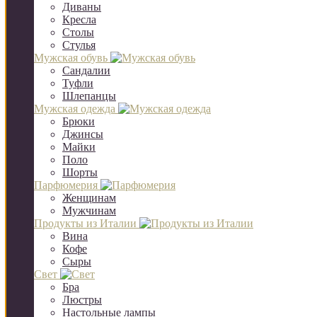
Диваны
Кресла
Столы
Стулья
Мужская обувь
Сандалии
Туфли
Шлепанцы
Мужская одежда
Брюки
Джинсы
Майки
Поло
Шорты
Парфюмерия
Женщинам
Мужчинам
Продукты из Италии
Вина
Кофе
Сыры
Свет
Бра
Люстры
Настольные лампы