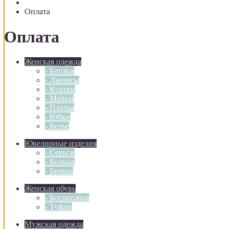
Оплата
Оплата
Женская одежда
- Блузки
- Джинсы
- Куртки
- Майки
- Платья
- Юбки
- Белье
Ювелирные изделия
- Серьги
- Кольца
- Броши
Женская обувь
- Босоножки
- Туфли
Мужская одежда