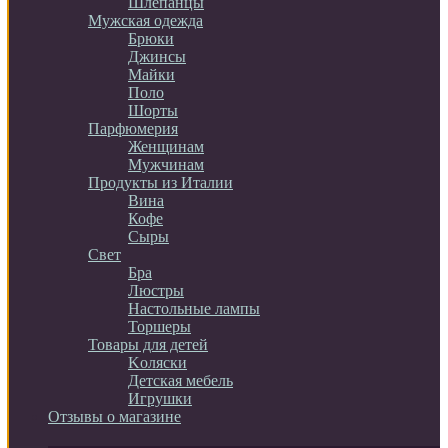
Шлепанцы
Мужская одежда
Брюки
Джинсы
Майки
Поло
Шорты
Парфюмерия
Женщинам
Мужчинам
Продукты из Италии
Вина
Кофе
Сыры
Свет
Бра
Люстры
Настольные лампы
Торшеры
Товары для детей
Kоляски
Детская мебель
Игрушки
Отзывы о магазине