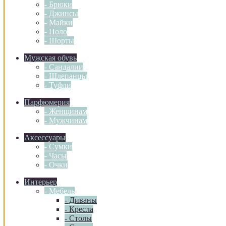
- Брюки
- Джинсы
- Майки
- Поло
- Шорты
Мужская обувь
- Сандалии
- Шлепанцы
- Туфли
Парфюмерия
- Женщинам
- Мужчинам
Аксессуары
- Сумки
- Часы
- Очки
Интерьер
- Мебель
- Диваны
- Кресла
- Столы