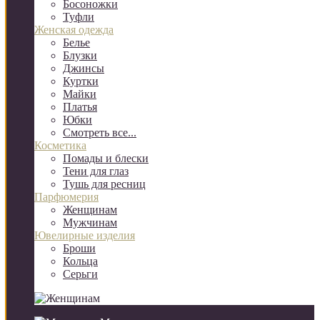
Босоножки
Туфли
Женская одежда
Белье
Блузки
Джинсы
Куртки
Майки
Платья
Юбки
Смотреть все...
Косметика
Помады и блески
Тени для глаз
Тушь для ресниц
Парфюмерия
Женщинам
Мужчинам
Ювелирные изделия
Броши
Кольца
Серьги