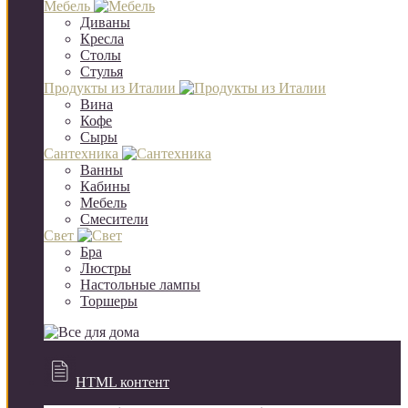
Мебель
Диваны
Кресла
Столы
Стулья
Продукты из Италии
Вина
Кофе
Сыры
Сантехника
Ванны
Кабины
Мебель
Смесители
Свет
Бра
Люстры
Настольные лампы
Торшеры
HTML контент