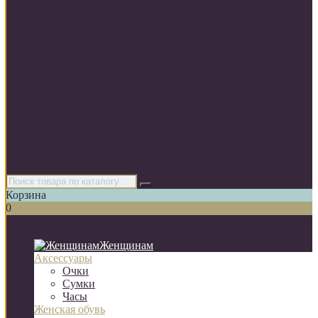
Все категории
Женская одежда
Ювелирные изделия
Женская обувь
Мужская одежда
Мужская обувь
Парфюмерия
Аксессуары
Интерьер
Косметика
Продукты из Италии
Товары для детей
Спортивное питание
Корзина
0
Список категорий
Женщинам
Аксессуары
Очки
Сумки
Часы
Женская обувь