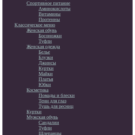
Спортивное питание
Аминокислоты
Витамины
Протеины
Классическое меню
Женская обувь
Босоножки
Туфли
Женская одежда
Белье
Блузки
Джинсы
Куртки
Майки
Платья
Юбки
Косметика
Помады и блески
Тени для глаз
Тушь для ресниц
Куртки
Мужская обувь
Сандалии
Туфли
Шлепанцы