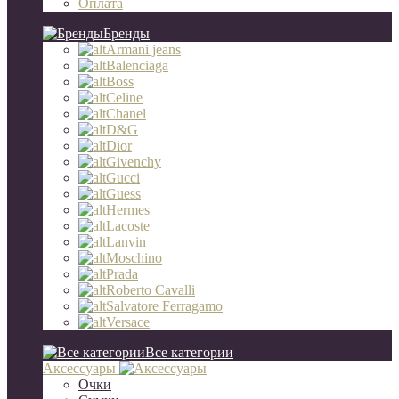
Оплата
Бренды
Armani jeans
Balenciaga
Boss
Celine
Chanel
D&G
Dior
Givenchy
Gucci
Guess
Hermes
Lacoste
Lanvin
Moschino
Prada
Roberto Cavalli
Salvatore Ferragamo
Versace
Все категории
Аксессуары
Очки