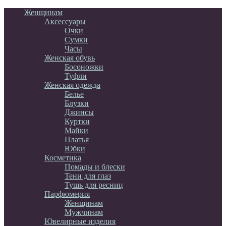
Женщинам
Аксессуары
Очки
Сумки
Часы
Женская обувь
Босоножки
Туфли
Женская одежда
Белье
Блузки
Джинсы
Куртки
Майки
Платья
Юбки
Косметика
Помады и блески
Тени для глаз
Тушь для ресниц
Парфюмерия
Женщинам
Мужчинам
Ювелирные изделия