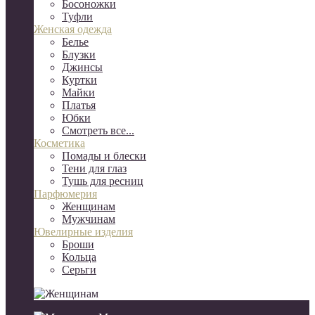
Босоножки
Туфли
Женская одежда
Белье
Блузки
Джинсы
Куртки
Майки
Платья
Юбки
Смотреть все...
Косметика
Помады и блески
Тени для глаз
Тушь для ресниц
Парфюмерия
Женщинам
Мужчинам
Ювелирные изделия
Броши
Кольца
Серьги