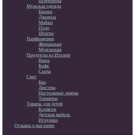
Шлепанцы
Мужская одежда
Брюки
Джинсы
Майки
Поло
Шорты
Парфюмерия
Женщинам
Мужчинам
Продукты из Италии
Вина
Кофе
Сыры
Свет
Бра
Люстры
Настольные лампы
Торшеры
Товары для детей
Kоляски
Детская мебель
Игрушки
Отзывы о магазине