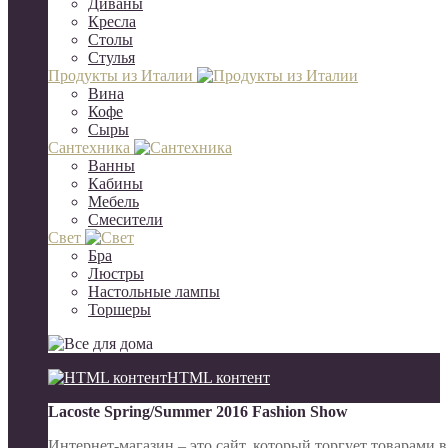
Диваны
Кресла
Столы
Стулья
Продукты из Италии
Вина
Кофе
Сыры
Сантехника
Ванны
Кабины
Мебель
Смесители
Свет
Бра
Люстры
Настольные лампы
Торшеры
HTML контент
Lacoste Spring/Summer 2016 Fashion Show
Интернет-магазин – это сайт, который торгует товарами 