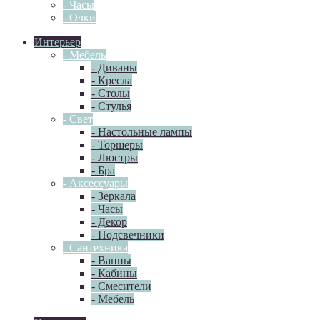
- Часы
- Очки
Интерьер
- Мебель
- Диваны
- Кресла
- Столы
- Стулья
- Свет
- Настольные лампы
- Торшеры
- Люстры
- Бра
- Аксессуары
- Зеркала
- Часы
- Декор
- Подсвечники
- Сантехника
- Ванны
- Кабины
- Смесители
- Мебель