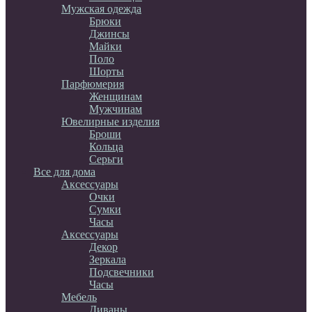
Мужская одежда
Брюки
Джинсы
Майки
Поло
Шорты
Парфюмерия
Женщинам
Мужчинам
Ювелирные изделия
Броши
Кольца
Серьги
Все для дома
Аксессуары
Очки
Сумки
Часы
Аксессуары
Декор
Зеркала
Подсвечники
Часы
Мебель
Диваны