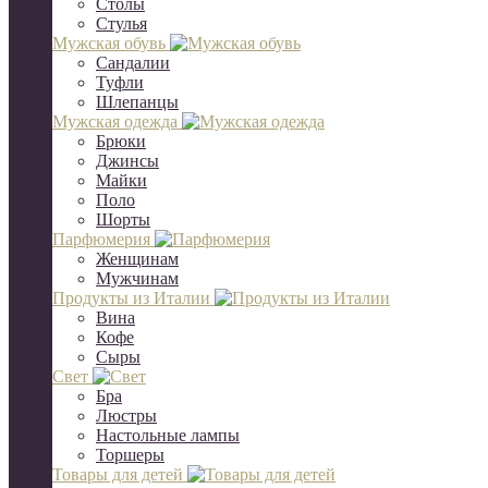
Столы
Стулья
Мужская обувь
Сандалии
Туфли
Шлепанцы
Мужская одежда
Брюки
Джинсы
Майки
Поло
Шорты
Парфюмерия
Женщинам
Мужчинам
Продукты из Италии
Вина
Кофе
Сыры
Свет
Бра
Люстры
Настольные лампы
Торшеры
Товары для детей