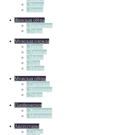
- Кольца
- Броши
Женская обувь
- Босоножки
- Туфли
Мужская одежда
- Брюки
- Джинсы
- Майки
- Поло
- Шорты
Мужская обувь
- Сандалии
- Шлепанцы
- Туфли
Парфюмерия
- Женщинам
- Мужчинам
Аксессуары
- Сумки