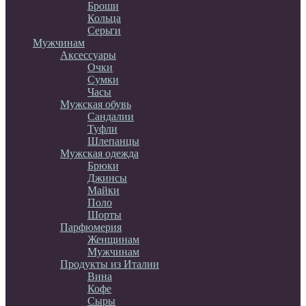
Броши
Кольца
Серьги
Мужчинам
Аксессуары
Очки
Сумки
Часы
Мужская обувь
Сандалии
Туфли
Шлепанцы
Мужская одежда
Брюки
Джинсы
Майки
Поло
Шорты
Парфюмерия
Женщинам
Мужчинам
Продукты из Италии
Вина
Кофе
Сыры