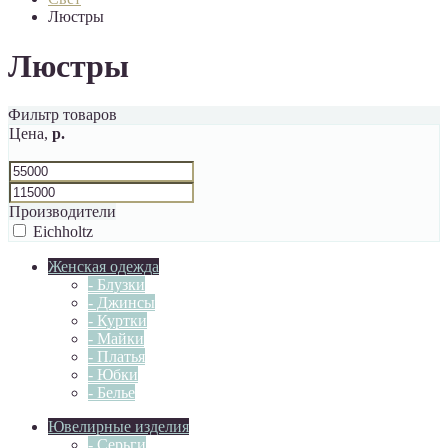
Люстры
Люстры
Фильтр товаров
Цена,
р.
Производители
Eichholtz
Женская одежда
- Блузки
- Джинсы
- Куртки
- Майки
- Платья
- Юбки
- Белье
Ювелирные изделия
- Серьги