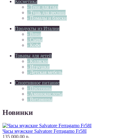
Косметика
- Тени для глаз
- Тушь для ресниц
- Помады и блески
Продукты из Италии
- Вина
- Сыры
- Кофе
Товары для детей
- Kоляски
- Игрушки
- Детская мебель
Спортивное питание
- Протеины
- Аминокислоты
- Витамины
Новинки
Часы мужские Salvatore Ferragamo Fr58I
135 000.00 р.