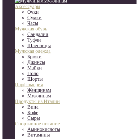
Мужчинам
Аксессуары
Очки
Сумки
Часы
Мужская обувь
Сандалии
Туфли
Шлепанцы
Мужская одежда
Брюки
Джинсы
Майки
Поло
Шорты
Парфюмерия
Женщинам
Мужчинам
Продукты из Италии
Вина
Кофе
Сыры
Спортивное питание
Аминокислоты
Витамины