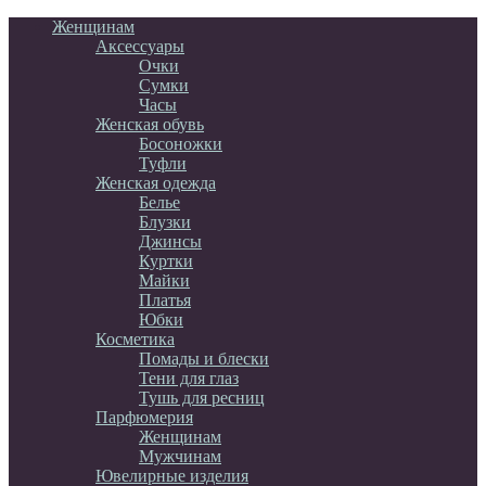
Женщинам
Аксессуары
Очки
Сумки
Часы
Женская обувь
Босоножки
Туфли
Женская одежда
Белье
Блузки
Джинсы
Куртки
Майки
Платья
Юбки
Косметика
Помады и блески
Тени для глаз
Тушь для ресниц
Парфюмерия
Женщинам
Мужчинам
Ювелирные изделия