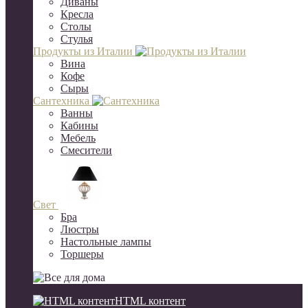
Диваны
Кресла
Столы
Стулья
Продукты из Италии
Вина
Кофе
Сыры
Сантехника
Ванны
Кабины
Мебель
Смесители
Свет
Бра
Люстры
Настольные лампы
Торшеры
HTML контент