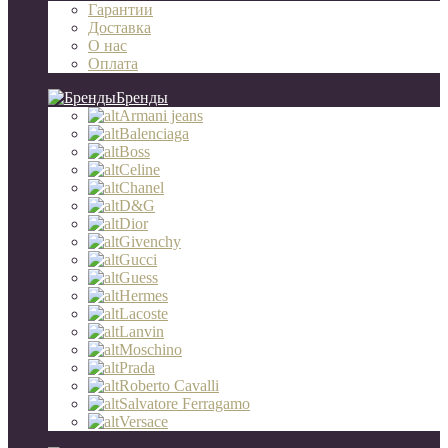
Гарантии
Доставка
О нас
Оплата
Бренды
Armani jeans
Balenciaga
Boss
Celine
Chanel
D&G
Dior
Givenchy
Gucci
Guess
Hermes
Lacoste
Lanvin
Moschino
Prada
Roberto Cavalli
Salvatore Ferragamo
Versace