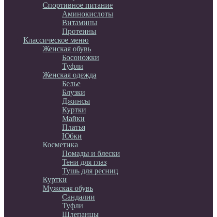
Спортивное питание
Аминокислоты
Витамины
Протеины
Классическое меню
Женская обувь
Босоножки
Туфли
Женская одежда
Белье
Блузки
Джинсы
Куртки
Майки
Платья
Юбки
Косметика
Помады и блески
Тени для глаз
Тушь для ресниц
Куртки
Мужская обувь
Сандалии
Туфли
Шлепанцы