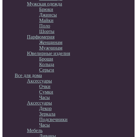
Мужская одежда
Брюки
Джинсы
Майки
Поло
Шорты
Парфюмерия
Женщинам
Мужчинам
Ювелирные изделия
Броши
Кольца
Серьги
Все для дома
Аксессуары
Очки
Сумки
Часы
Аксессуары
Декор
Зеркала
Подсвечники
Часы
Мебель
Диваны