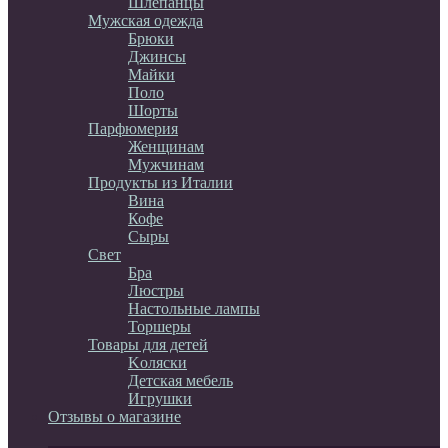
Шлепанцы
Мужская одежда
Брюки
Джинсы
Майки
Поло
Шорты
Парфюмерия
Женщинам
Мужчинам
Продукты из Италии
Вина
Кофе
Сыры
Свет
Бра
Люстры
Настольные лампы
Торшеры
Товары для детей
Kоляски
Детская мебель
Игрушки
Отзывы о магазине