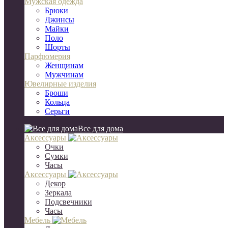
Мужская одежда
Брюки
Джинсы
Майки
Поло
Шорты
Парфюмерия
Женщинам
Мужчинам
Ювелирные изделия
Броши
Кольца
Серьги
Все для дома
Аксессуары
Очки
Сумки
Часы
Аксессуары
Декор
Зеркала
Подсвечники
Часы
Мебель