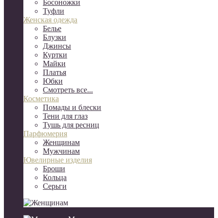
Босоножки
Туфли
Женская одежда
Белье
Блузки
Джинсы
Куртки
Майки
Платья
Юбки
Смотреть все...
Косметика
Помады и блески
Тени для глаз
Тушь для ресниц
Парфюмерия
Женщинам
Мужчинам
Ювелирные изделия
Броши
Кольца
Серьги