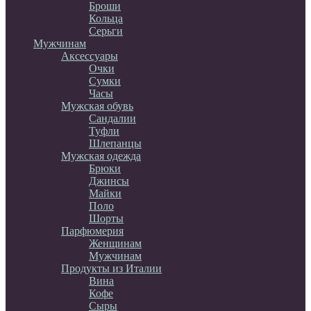
Броши
Кольца
Серьги
Мужчинам
Аксессуары
Очки
Сумки
Часы
Мужская обувь
Сандалии
Туфли
Шлепанцы
Мужская одежда
Брюки
Джинсы
Майки
Поло
Шорты
Парфюмерия
Женщинам
Мужчинам
Продукты из Италии
Вина
Кофе
Сыры